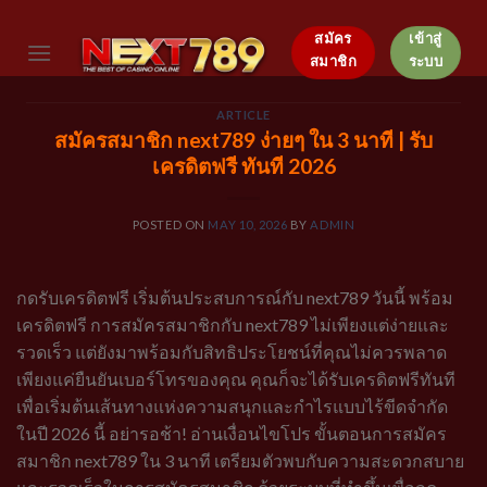
Skip
to
สมัคร
เข้าสู่
สมาชิก
ระบบ
content
ARTICLE
สมัครสมาชิก next789 ง่ายๆ ใน 3 นาที | รับ
เครดิตฟรี ทันที 2026
POSTED ON
MAY 10, 2026
BY
ADMIN
กดรับเครดิตฟรี เริ่มต้นประสบการณ์กับ next789 วันนี้ พร้อม
เครดิตฟรี การสมัครสมาชิกกับ next789 ไม่เพียงแต่ง่ายและ
รวดเร็ว แต่ยังมาพร้อมกับสิทธิประโยชน์ที่คุณไม่ควรพลาด
เพียงแค่ยืนยันเบอร์โทรของคุณ คุณก็จะได้รับเครดิตฟรีทันที
เพื่อเริ่มต้นเส้นทางแห่งความสนุกและกำไรแบบไร้ขีดจำกัด
ในปี 2026 นี้ อย่ารอช้า! อ่านเงื่อนไขโปร ขั้นตอนการสมัคร
สมาชิก next789 ใน 3 นาที เตรียมตัวพบกับความสะดวกสบาย