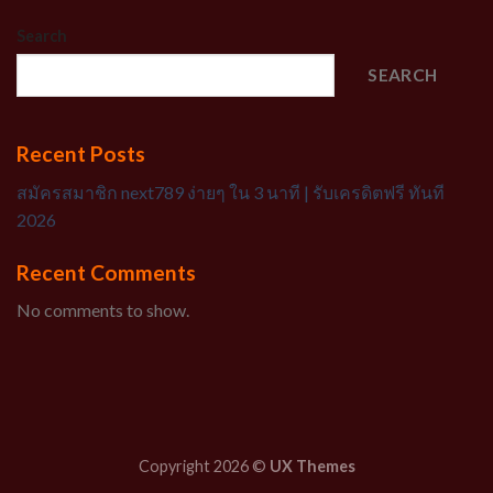
Search
SEARCH
Recent Posts
สมัครสมาชิก next789 ง่ายๆ ใน 3 นาที | รับเครดิตฟรี ทันที
2026
Recent Comments
No comments to show.
Copyright 2026 ©
UX Themes