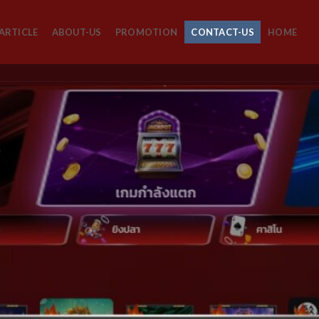
ARTICLE
ABOUT-US
PROMOTION
CONTACT-US
HOME