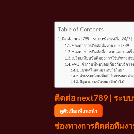
Table of Contents
ติดต่อ next789 | ระบบช่วยเหลือ 24/
ช่องทางการติดต่อทีมงาน next789
ช่องทางการติดต่อที่สะดวกและรวดเร็
เปรียบเทียบข้อดีของการใช้บริการช่
FAQ: คำถามที่พบบ่อยเกี่ยวกับบริการช
แบรนด์ไหนเหมาะกับมือใหม่?
ค่าธรรมเนียม/ขั้นต่ำในการถอนต่างก
ปัญหาการสมัครสมาชิกทำไง?
ติดต่อ next789 | ระบ
ดูตัวเลือกที่แนะนำ
ช่องทางการติดต่อทีมง